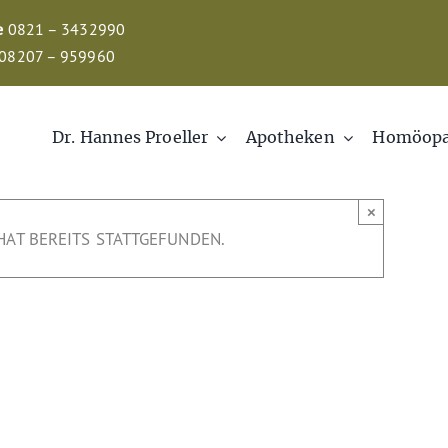
e
0821 – 3432990
08207 – 959960
Dr. Hannes Proeller
Apotheken
Homöopa
×
HAT BEREITS STATTGEFUNDEN.