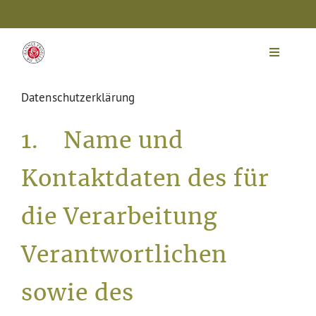
Zum
Inhalt
springen
Toggle
Navigat
Dr. Hannes Proeller
Datenschutzerklärung
1. Name und
Apotheken
Kontaktdaten des für
Homöopathie
die Verarbeitung
Veranstaltungen
Verantwortlichen
Shop
sowie des