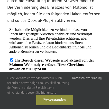
durch die Einstellung in ihrem Browser möglich.
Die Verhinderung des Einsatzes von Matomo ist
möglich, indem Sie den folgenden Haken entfernen
und so das Opt-out-Plug-in aktivieren:
Diese Website verwendet ausschließlich
Datenschutzerklärung
technisch notwendige cookies. Mit Benutzung
15. Aktualität
der Website erklären Sie sich damit
einverstanden. Lesen Sie hier unsere
und Änderung dieser
Einverstanden