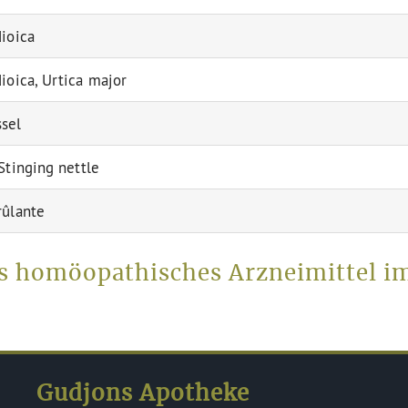
dioica
dioica, Urtica major
sel
 Stinging nettle
rûlante
als homöopathisches Arzneimittel 
Gudjons Apotheke