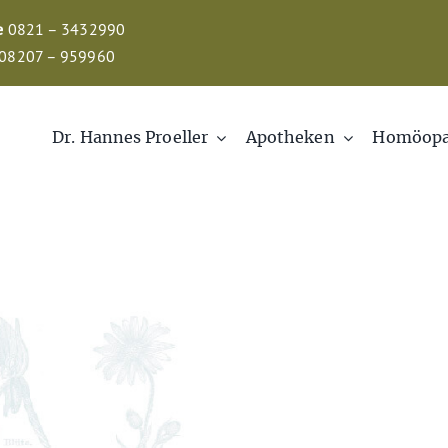
e
0821 – 3432990
08207 – 959960
Dr. Hannes Proeller
Apotheken
Homöopa