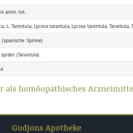
ex anim. tot.
a, L. Tarentula, Lycosa tarantula, Lycosa tarentula, Tarantula,
l (spanische Spinne)
 spider (Tarantula)
le
er als homöopathisches Arzneimitt
Gudjons Apotheke