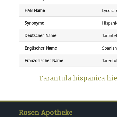
HAB Name
Lycosa 
Synonyme
Hispanic
Deutscher Name
Tarante
Englischer Name
Spanish
Französischer Name
Tarentu
Tarantula hispanica hi
Rosen Apotheke