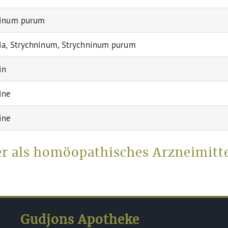
ninum purum
ia, Strychninum, Strychninum purum
in
ine
ine
r als homöopathisches Arzneimitte
Gudjons Apotheke