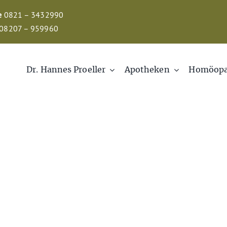
e
0821 – 3432990
08207 – 959960
Dr. Hannes Proeller
Apotheken
Homöopa