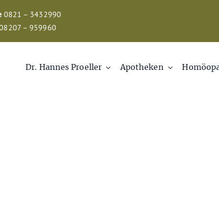
e
0821 – 3432990
08207 – 959960
Dr. Hannes Proeller
Apotheken
Homöopa