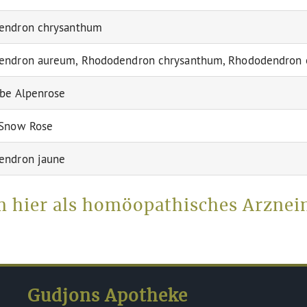
endron chrysanthum
ndron aureum, Rhododendron chrysanthum, Rhododendron of
be Alpenrose
 Snow Rose
endron jaune
hier als homöopathisches Arzneim
Gudjons Apotheke