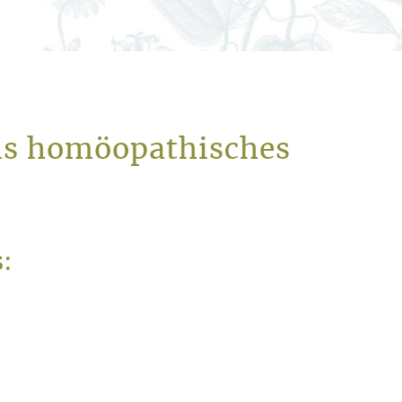
ls homöopathisches
: