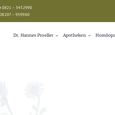
e
0821 – 3432990
08207 – 959960
Dr. Hannes Proeller
Apotheken
Homöopa