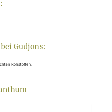
:
bei Gudjons:
uchten Rohstoffen.
santhum