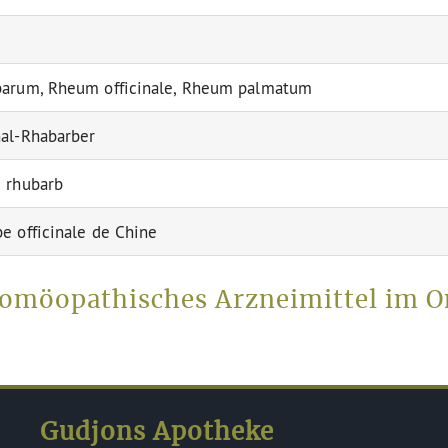
arum, Rheum officinale, Rheum palmatum
al-Rhabarber
 rhubarb
e officinale de Chine
homöopathisches Arzneimittel im O
Gudjons Apotheke