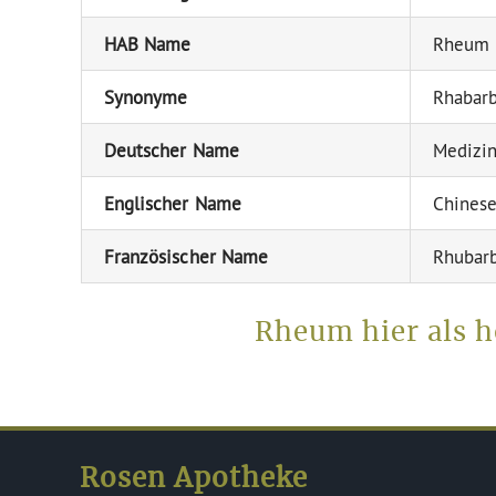
HAB Name
Rheum
Synonyme
Rhabarb
Deutscher Name
Medizin
Englischer Name
Chinese
Französischer Name
Rhubarb
Rheum hier als 
Rosen Apotheke