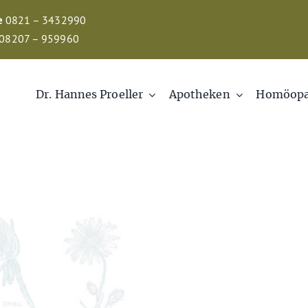
e
0821 – 3432990
08207 – 959960
Dr. Hannes Proeller
Apotheken
Homöopa