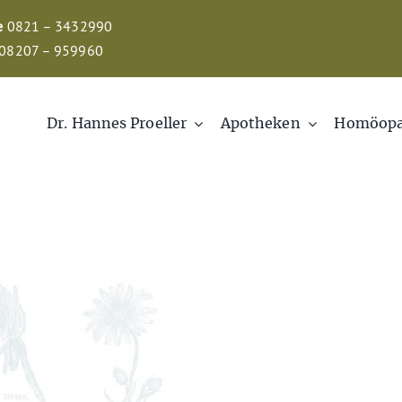
e
0821 – 3432990
08207 – 959960
Dr. Hannes Proeller
Apotheken
Homöopa