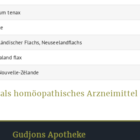
um tenax
ke
ändischer Flachs, Neuseelandflachs
land flax
Nouvelle-Zélande
als homöopathisches Arzneimittel
Gudjons Apotheke