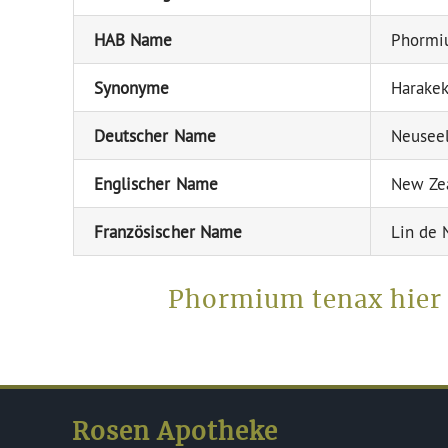
HAB Name
Phormi
Synonyme
Harake
Deutscher Name
Neuseel
Englischer Name
New Zea
Französischer Name
Lin de 
Phormium tenax hier 
Rosen Apotheke