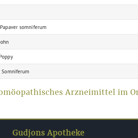
 Papaver somniferum
mohn
Poppy
r Somniferum
homöopathisches Arzneimittel im O
Gudjons Apotheke