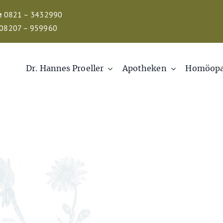
e
0821 – 3432990
08207 – 959960
Dr. Hannes Proeller
Apotheken
Homöopa