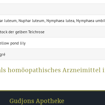
r luteum, Nuphar luteum, Nymphaea lutea, Nymphaea umbil
tock der gelben Teichrose
ellow pond lily
igré
als homöopathisches Arzneimittel 
Gudjons Apotheke