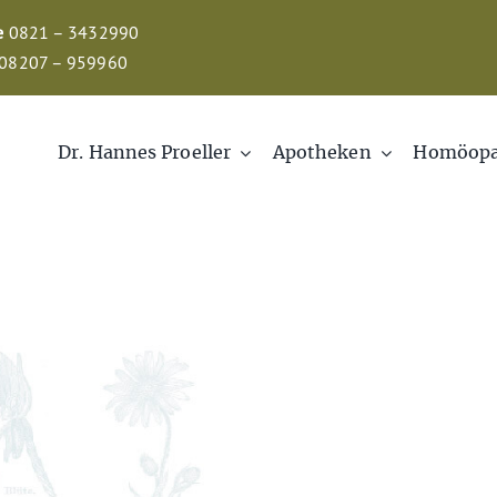
e
0821 – 3432990
08207 – 959960
Dr. Hannes Proeller
Apotheken
Homöopa