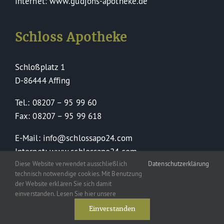
Internet: www.gudjons-apotheke.de
Schloss Apotheke
Schloßplatz 1
D-86444 Affing
Tel.: 08207 – 95 99 60
Fax: 08207 – 95 99 618
E-Mail: info@schlossapo24.com
Internet: www.schlossapo24.com
Diese Website verwendet ausschließlich
Datenschutzerklärung
technisch notwendige cookies. Mit Benutzung
der Website erklären Sie sich damit
einverstanden. Lesen Sie hier unsere
Einverstanden
Toggle
Navigation