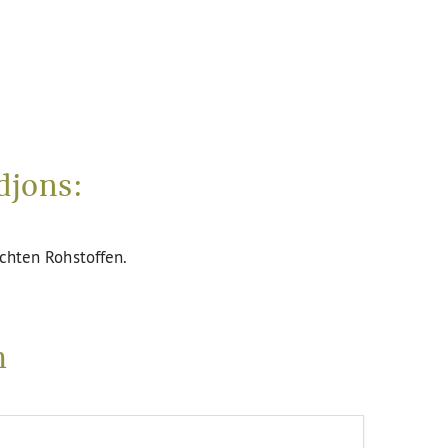
djons:
uchten Rohstoffen.
m