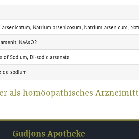
 arsenicatum, Natrium arsenicosum, Natrium arsenicum, Na
arsenit, NaAsO2
e of Sodium, Di-sodic arsenate
e de sodium
er als homöopathisches Arzneimitt
Gudjons Apotheke