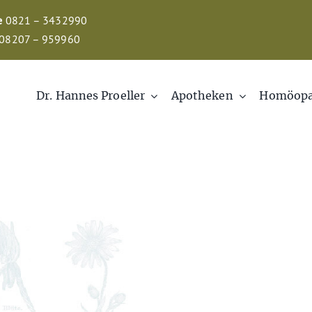
e
0821 – 3432990
08207 – 959960
Dr. Hannes Proeller
Apotheken
Homöopa