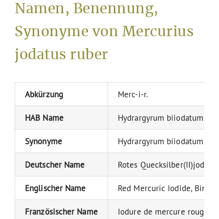
Namen, Benennung,
Synonyme von Mercurius
jodatus ruber
Abkürzung
Merc-i-r.
HAB Name
Hydrargyrum biiodatum
Synonyme
Hydrargyrum biiodatum rubru
Deutscher Name
Rotes Quecksilber(II)jodid
Englischer Name
Red Mercuric Iodide, Bin-io
Französischer Name
Iodure de mercure rouge