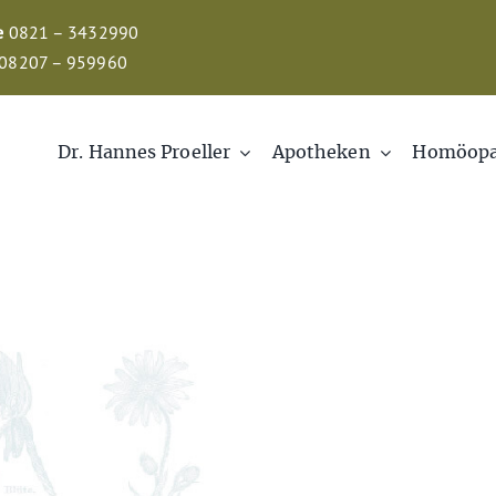
e
0821 – 3432990
08207 – 959960
Dr. Hannes Proeller
Apotheken
Homöopa