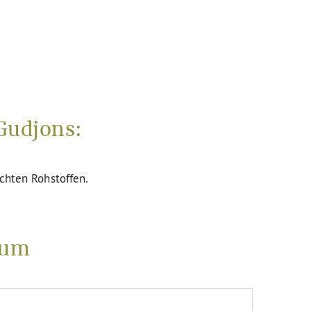
Gudjons:
uchten Rohstoffen.
cum