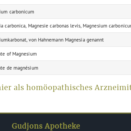
ium carbonicum
a carbonica, Magnesie carbonas levis, Magnesium carbonic
iumkarbonat, von Hahnemann Magnesia genannt
ate of Magnesium
ate de magnésium
er als homöopathisches Arzneimit
Gudjons Apotheke