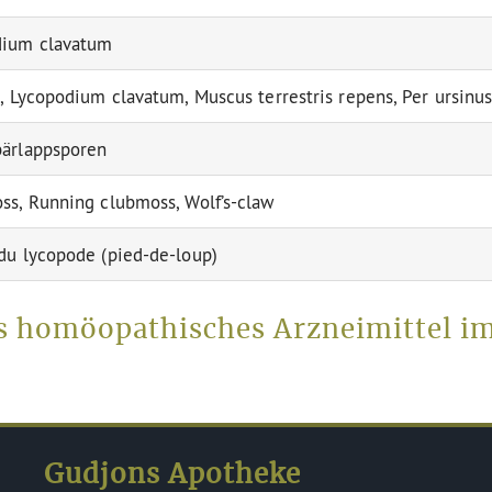
dium clavatum
l, Lycopodium clavatum, Muscus terrestris repens, Per ursinus
ärlappsporen
ss, Running clubmoss, Wolf’s-claw
du lycopode (pied-de-loup)
s homöopathisches Arzneimittel i
Gudjons Apotheke