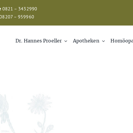
e
0821 – 3432990
08207 – 959960
Dr. Hannes Proeller
Apotheken
Homöopa