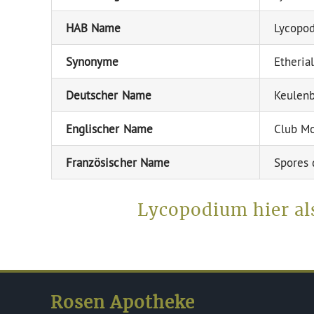
HAB Name
Lycopo
Synonyme
Etheria
Deutscher Name
Keulenb
Englischer Name
Club Mo
Französischer Name
Spores 
Lycopodium hier al
Rosen Apotheke