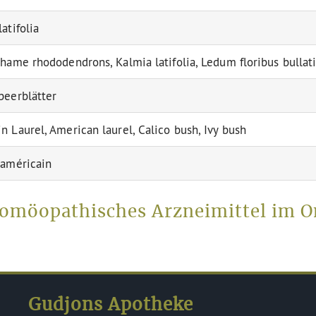
atifolia
chame rhododendrons, Kalmia latifolia, Ledum floribus bullati
beerblätter
n Laurel, American laurel, Calico bush, Ivy bush
 américain
homöopathisches Arzneimittel im 
Gudjons Apotheke