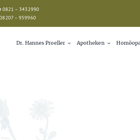
e
0821 – 3432990
08207 – 959960
Dr. Hannes Proeller
Apotheken
Homöopa