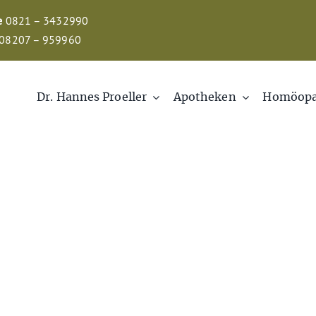
e
0821 – 3432990
08207 – 959960
Dr. Hannes Proeller
Apotheken
Homöopa