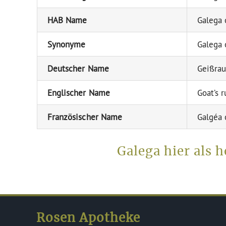
HAB Name
Galega o
Synonyme
Galega o
Deutscher Name
Geißrau
Englischer Name
Goat’s 
Französischer Name
Galgéa o
Galega hier als
Rosen Apotheke