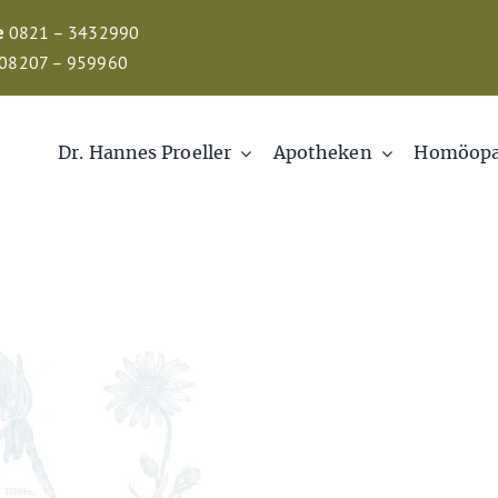
e
0821 – 3432990
08207 – 959960
Dr. Hannes Proeller
Apotheken
Homöopa