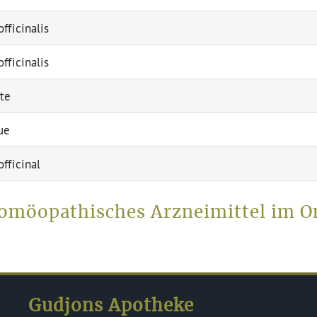
fficinalis
fficinalis
te
rue
fficinal
 homöopathisches Arzneimittel im O
Gudjons Apotheke