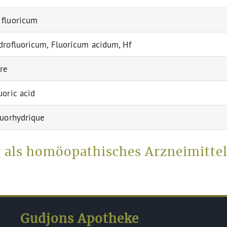
 fluoricum
drofluoricum, Fluoricum acidum, Hf
re
uoric acid
luorhydrique
 als homöopathisches Arzneimitte
Gudjons Apotheke