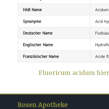
HAB Name
Acidum
Synonyme
Acid hy
Deutscher Name
Flußsäu
Englischer Name
Hydrofl
Französischer Name
Acide f
Fluoricum acidum hier
Rosen Apotheke