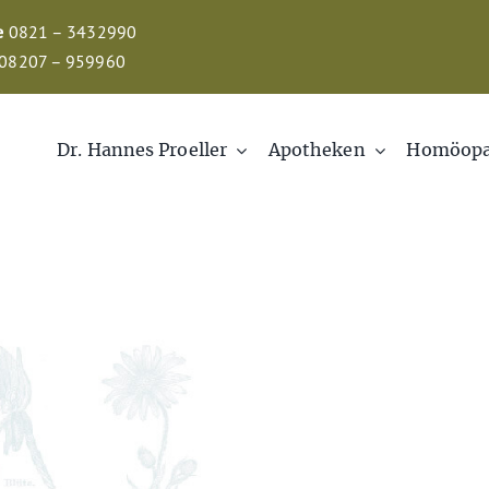
e
0821 – 3432990
08207 – 959960
Dr. Hannes Proeller
Apotheken
Homöopa