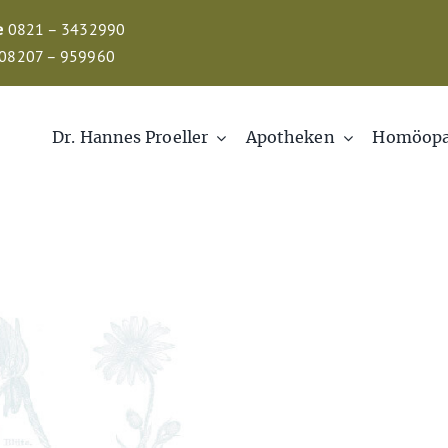
e
0821 – 3432990
08207 – 959960
Dr. Hannes Proeller
Apotheken
Homöopa