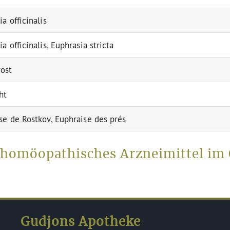
a officinalis
a officinalis, Euphrasia stricta
ost
ht
se de Rostkov, Euphraise des prés
s homöopathisches Arzneimittel im
Gudjons Apotheke