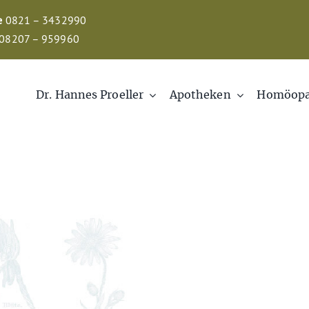
e
0821 – 3432990
08207 – 959960
Dr. Hannes Proeller
Apotheken
Homöopa