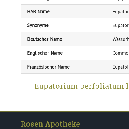
HAB Name
Eupator
Synonyme
Eupator
Deutscher Name
Wasserh
Englischer Name
Common
Französischer Name
Eupatoi
Eupatorium perfoliatum h
Rosen Apotheke