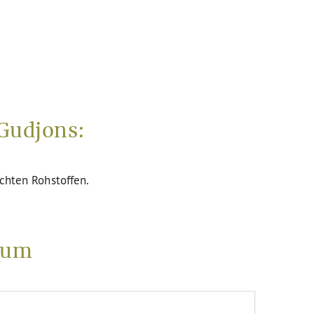
Gudjons:
uchten Rohstoffen.
tum