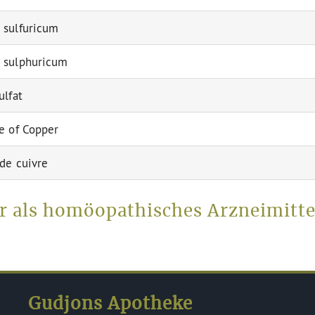
 sulfuricum
 sulphuricum
ulfat
e of Copper
 de cuivre
r als homöopathisches Arzneimitte
Gudjons Apotheke