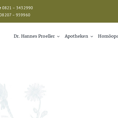
e
0821 – 3432990
08207 – 959960
Dr. Hannes Proeller
Apotheken
Homöopa