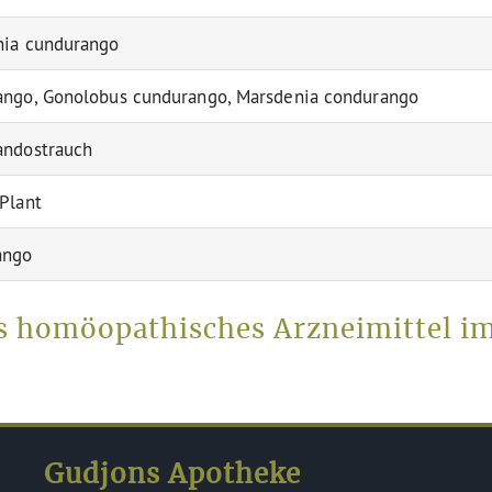
nia cundurango
ngo, Gonolobus cundurango, Marsdenia condurango
andostrauch
Plant
ango
s homöopathisches Arzneimittel i
Gudjons Apotheke