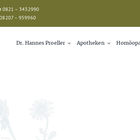
e
0821 – 3432990
08207 – 959960
Dr. Hannes Proeller
Apotheken
Homöopa