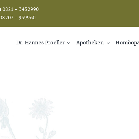
e
0821 – 3432990
08207 – 959960
Dr. Hannes Proeller
Apotheken
Homöopa