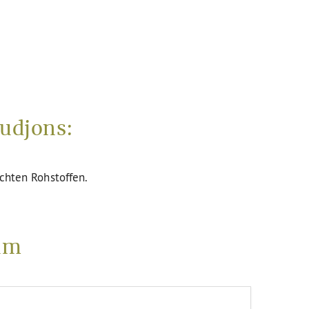
udjons:
uchten Rohstoffen.
um