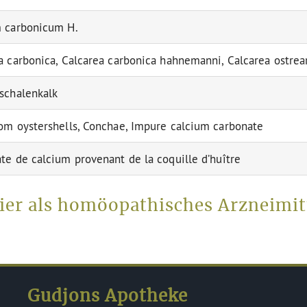
 carbonicum H.
a carbonica, Calcarea carbonica hahnemanni, Calcarea ostre
schalenkalk
om oystershells, Conchae, Impure calcium carbonate
te de calcium provenant de la coquille d’huître
ier als homöopathisches Arzneimit
Gudjons Apotheke