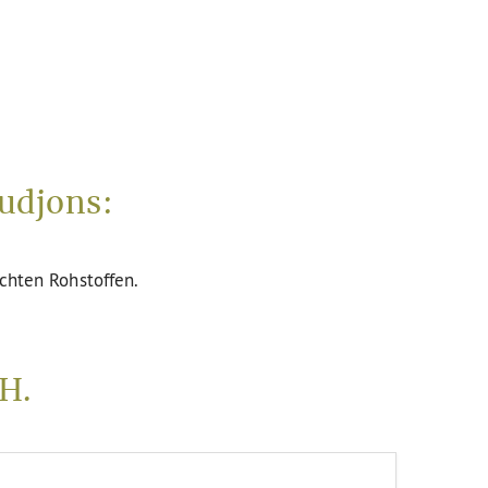
udjons:
uchten Rohstoffen.
H.