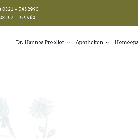
e
0821 – 3432990
08207 – 959960
Dr. Hannes Proeller
Apotheken
Homöopa