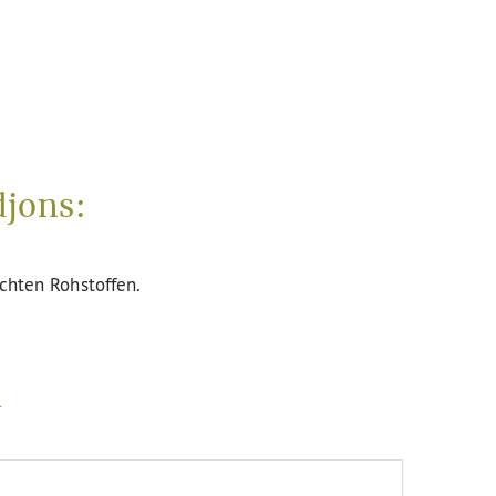
djons:
uchten Rohstoffen.
m