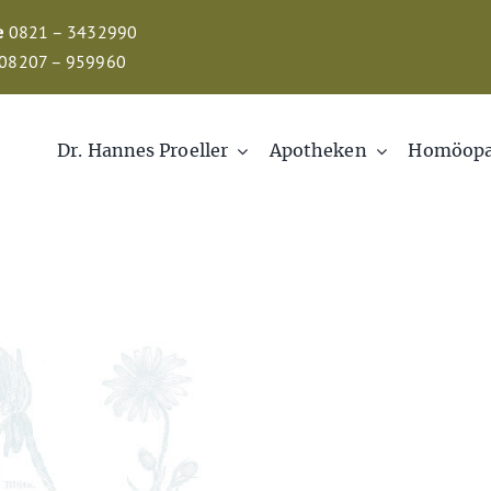
e
0821 – 3432990
08207 – 959960
Dr. Hannes Proeller
Apotheken
Homöopa