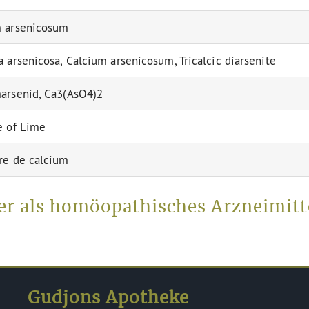
m arsenicosum
a arsenicosa, Calcium arsenicosum, Tricalcic diarsenite
arsenid, Ca3(AsO4)2
e of Lime
re de calcium
er als homöopathisches Arzneimitt
Gudjons Apotheke