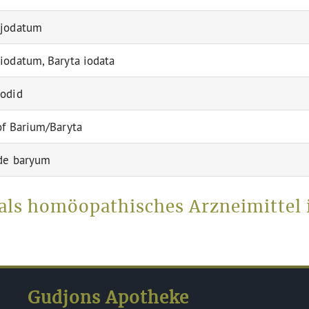
 jodatum
iodatum, Baryta iodata
odid
of Barium/Baryta
de baryum
als homöopathisches Arzneimittel
Gudjons Apotheke