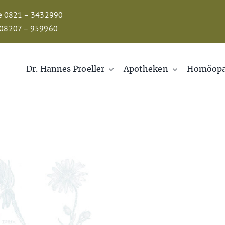
e
0821 – 3432990
08207 – 959960
Dr. Hannes Proeller
Apotheken
Homöopa