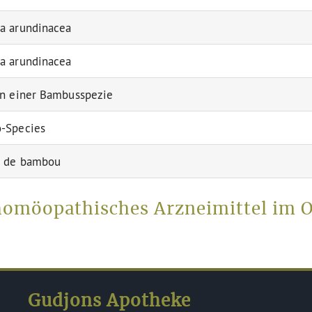
a arundinacea
a arundinacea
n einer Bambusspezie
-Species
s de bambou
homöopathisches Arzneimittel im 
Gudjons Apotheke