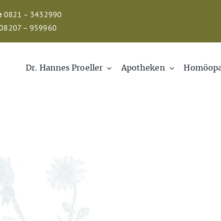
e
0821 – 3432990
08207 – 959960
Dr. Hannes Proeller
Apotheken
Homöopa