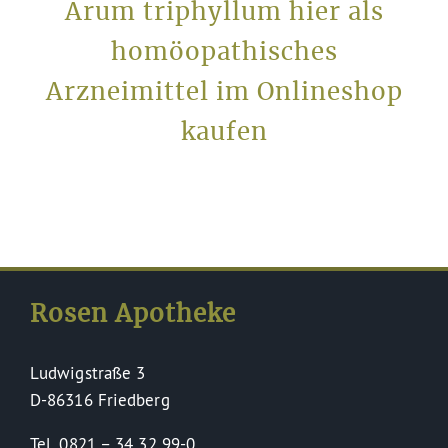
Arum triphyllum hier als
homöopathisches
Arzneimittel im Onlineshop
kaufen
Rosen Apotheke
Ludwigstraße 3
D-86316 Friedberg
Tel. 0821 – 34 32 99-0