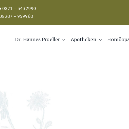
e
0821 – 3432990
08207 – 959960
Dr. Hannes Proeller
Apotheken
Homöopa