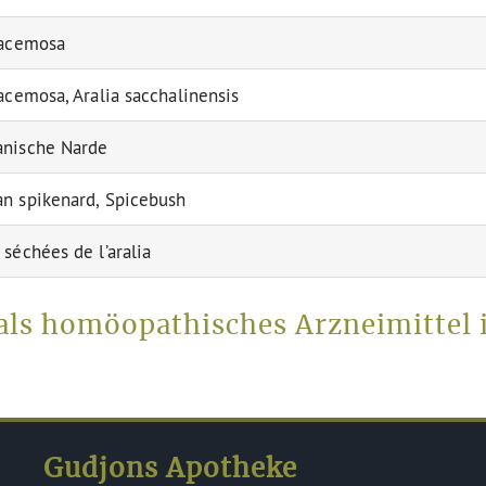
racemosa
racemosa, Aralia sacchalinensis
anische Narde
n spikenard, Spicebush
 séchées de l’aralia
 als homöopathisches Arzneimittel
Gudjons Apotheke