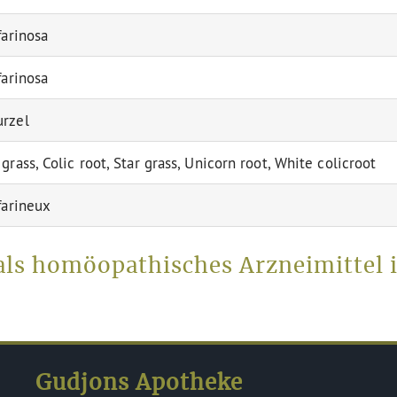
farinosa
farinosa
rzel
grass, Colic root, Star grass, Unicorn root, White colicroot
farineux
r als homöopathisches Arzneimittel
Gudjons Apotheke