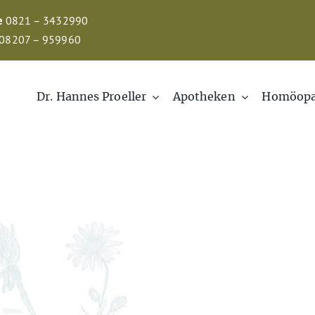
e
0821 – 3432990
08207 – 959960
Dr. Hannes Proeller
Apotheken
Homöopa