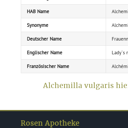
HAB Name
Alchemi
Synonyme
Alchemi
Deutscher Name
Frauen
Englischer Name
Lady`s 
Französischer Name
Alchémi
Alchemilla vulgaris hi
Rosen Apotheke