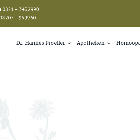
e
0821 – 3432990
08207 – 959960
Dr. Hannes Proeller
Apotheken
Homöopa