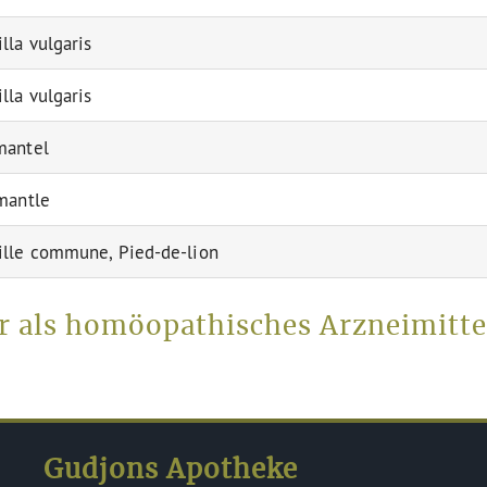
lla vulgaris
lla vulgaris
mantel
mantle
lle commune, Pied-de-lion
er als homöopathisches Arzneimitt
Gudjons Apotheke